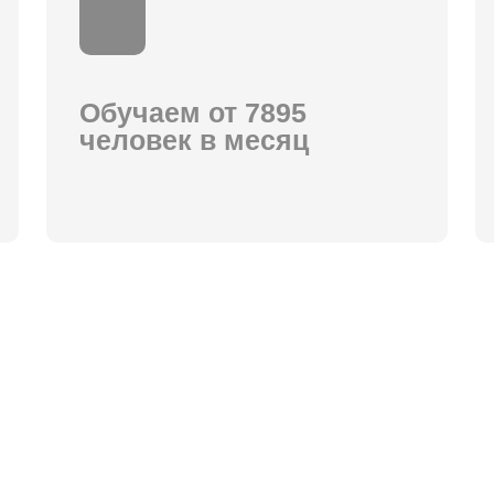
Пожалуйста повторите попытку позже!
Ваше сообщение отправлено!
Обучаем от 7895
человек в месяц
тесь со следующими
лашение
и
Политика