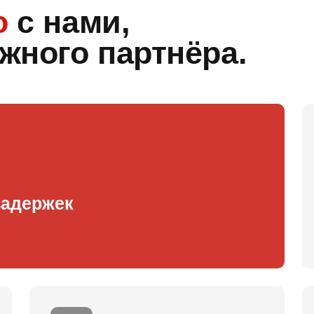
о
с нами,
жного партнёра.
задержек
Спасибо!
Ошибка!