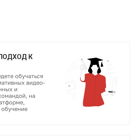
ПОДХОД К
удете обучаться
ативных видео-
нных и
командой, на
атформе,
 обучение